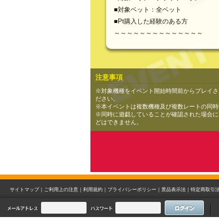
■対象ベット：全ベット
■Pt購入した経験のある方
～～～～～～～～～～～～～～
注意事項
※対象機種をイベント開始時間前からプレイさ
ださい。
※本イベントは複数機種及び複数レートの同時
※同時に遊戯していることが確認された場合には
どはできません。
サイトマップ｜
ご利用上の注意｜
利用規約｜
プライバシーポリシー｜
景品表示法｜
特定商取引