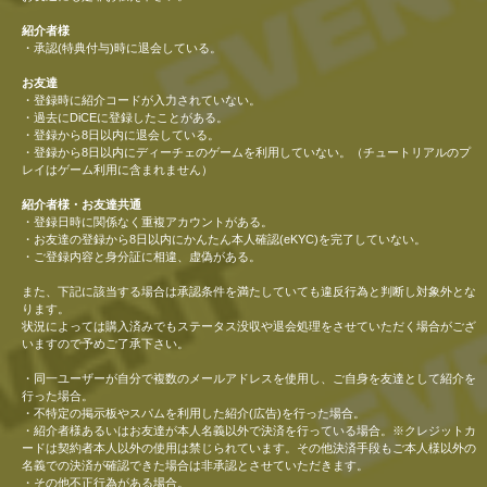
紹介者様
・承認(特典付与)時に退会している。
お友達
・登録時に紹介コードが入力されていない。
・過去にDiCEに登録したことがある。
・登録から8日以内に退会している。
・登録から8日以内にディーチェのゲームを利用していない。（チュートリアルのプ
レイはゲーム利用に含まれません）
紹介者様・お友達共通
・登録日時に関係なく重複アカウントがある。
・お友達の登録から8日以内にかんたん本人確認(eKYC)を完了していない。
・ご登録内容と身分証に相違、虚偽がある。
また、下記に該当する場合は承認条件を満たしていても違反行為と判断し対象外とな
ります。
状況によっては購入済みでもステータス没収や退会処理をさせていただく場合がござ
いますので予めご了承下さい。
・同一ユーザーが自分で複数のメールアドレスを使用し、ご自身を友達として紹介を
行った場合。
・不特定の掲示板やスパムを利用した紹介(広告)を行った場合。
・紹介者様あるいはお友達が本人名義以外で決済を行っている場合。※クレジットカ
ードは契約者本人以外の使用は禁じられています。その他決済手段もご本人様以外の
名義での決済が確認できた場合は非承認とさせていただきます。
・その他不正行為がある場合。