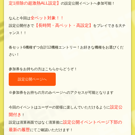
定1排除の超激熱ALL設定】
の設定公開イベントへ参加可能！
全ベット対象！！
なんと今回は
【長時間・高ベット・高設定】
設定公開付きで
をプレイできる大チ
ャンス！！
各セット6機種ずつ合計12機種エントリー！お好きな機種をお選びくだ
さい！
参加券をお持ちの方はこちらからどうぞ！
設定公開ページへ
※参加券をお持ちの方のみページへのアクセスが可能となります
設定公
今回のイベントはユーザーの皆様に楽しんでいただけるように
開付き
！
設定公開イベントページ下部の
設定は清算画面ではなく清算後に
最新の履歴
にてご確認いただけます！