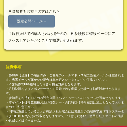
▼参加券をお持ちの方はこちら
設定公開ページへ
※銀行振込でPt購入された場合のみ、Pt反映後に特設ページにア
クセスしていただくことで抽選が行われます。
注意事項
・参加券【当選】の場合のみ、ご登録のメールアドレス宛に当選メールが送信されま
す。当選メールが届かない場合は非当選となりますのでご了承ください。
・Pt交換券でPtを獲得した場合も抽選対象となります。
・月額決済およびスポンサーサイト登録でPtを獲得した場合は抽選対象外となりま
す。
・参加券をお持ちの方のみ設定公開イベントページへのアクセスが可能となります。
・本イベントは複数機種および複数レートの同時掛け持ち遊戯は禁止となっておりま
すのでご注意下さい。
・同時に遊戯していることが確認された場合には遊戯台の強制終了及び獲得ステータ
ス(GOLD/EXPなど)の没収となりますのでご注意ください。使用したチケットの保証
や返却などはできません。