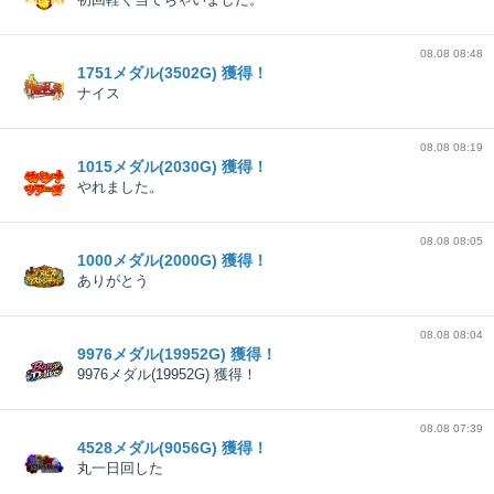
08.08 08:48
1751メダル(3502G) 獲得！
ナイス
08.08 08:19
1015メダル(2030G) 獲得！
やれました。
08.08 08:05
1000メダル(2000G) 獲得！
ありがとう
08.08 08:04
9976メダル(19952G) 獲得！
9976メダル(19952G) 獲得！
08.08 07:39
4528メダル(9056G) 獲得！
丸一日回した