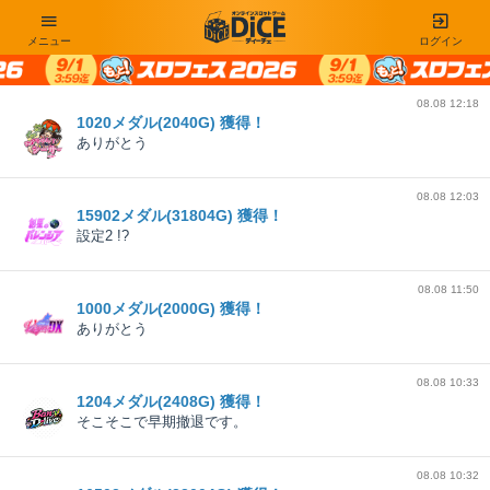
メニュー
ログイン
08.08 12:18
1020メダル(2040G) 獲得！
ありがとう
08.08 12:03
15902メダル(31804G) 獲得！
設定2 !?
08.08 11:50
1000メダル(2000G) 獲得！
ありがとう
08.08 10:33
1204メダル(2408G) 獲得！
そこそこで早期撤退です。
08.08 10:32