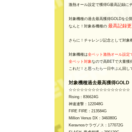
激熱オール設定で獲得G最高記録に
対象機種の過去最高獲得GOLDを公
最高記録更新
なんと！対象各機種の
さらに！チャレンジ記念として対象機
対象機種は
全ベット激熱オール設定で
全ベット対象
なので高BETで大量
これだ！と思ったら一日中ぶん回し
対象機種過去最高獲得GOLD
☆☆☆☆☆☆☆☆☆☆☆☆☆☆☆☆
Rising：836624G
神速連撃：122048G
FIRE FIRE：213584G
Million Venus DX：346080G
Keravnosケラヴノス：177072G