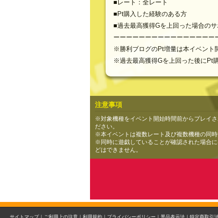
■レート：全レート
■Pt購入した経験のある方
■過去最高獲得Gを上回った場合のサポート
ーーーーーーーーーーーーーーーー
※勝利ブログのPt増量は本イベン
※過去最高獲得Gを上回った後にPt
注意事項
※対象機種をイベント開始時間前からプレイさ
ださい。
※本イベントは複数レート及び複数機種の同時
※同時に遊戯していることが確認された場合には
どはできません。
サイトマップ｜
ご利用上の注意｜
利用規約｜
プライバシーポリシー｜
景品表示法｜
特定商取引