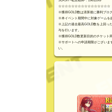
SLASH -竜虎相搏-：296120G
☆☆☆☆☆☆☆☆☆☆☆☆☆☆☆☆
※獲得GOLD数は清算後に勝利ブロ
※本イベント期間中に対象ゲームを
※上記の過去最高GOLD数を上回っ
与を行います。
※獲得GOLD数更新目的のチケット
※サポートへの申請期限がございま
い。