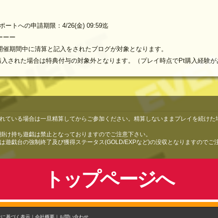
への申請期限：4/26(金) 09:59迄
ーーー
ト開催期間中に清算と記入をされたブログが対象となります。
購入された場合は特典付与の対象外となります。（プレイ時点でPt購入経験
れている場合は一旦精算してからご参加ください。精算しないままプレイを続けた
掛け持ち遊戯は禁止となっておりますのでご注意下さい。
遊戯台の強制終了及び獲得ステータス(GOLD/EXPなど)の没収となりますので
トップページへ
法に基づく表示｜
会社概要｜
お問い合わせ