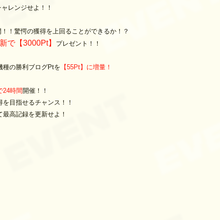
チャレンジせよ！！
開！！驚愕の獲得を上回ることができるか！？
で【3000Pt】
プレゼント！！
種の勝利ブログPtを
【55Pt】に増量！
24時間
開催！！
獲得を目指せるチャンス！！
て最高記録を更新せよ！