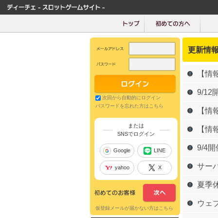
更新情
【情報
9/
次回から自動的にログイン
パスワードを忘れた方はこちら
【情報
または
【情報
SNSでログイン
9/4
Google
LINE
サー
yahoo
X
夏季
ウェ
仮登録メールが届かない方はこちら