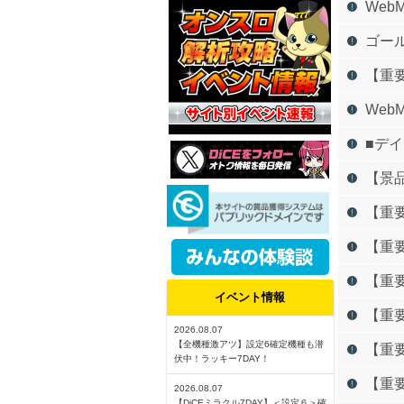
Web
ゴー
【重要
Web
■デ
【景
【重
【重要
【重要
イベント情報
【重要
2026.08.07
【全機種激アツ】設定6確定機種も潜
【重要
伏中！ラッキー7DAY！
【重要
2026.08.07
【DiCEミラクル7DAY】＜設定６＞確