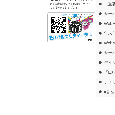
【重要
定！設定公開つき！参加券をゲット
して【設定６】をプレイ！
サー
Web
年末
Web
サー
デイ
「E
デイ
■新