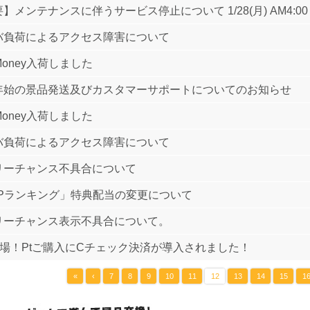
】メンテナンスに伴うサービス停止について 1/28(月) AM4:00
バ負荷によるアクセス障害について
Money入荷しました
年始の景品発送及びカスタマーサポートについてのお知らせ
Money入荷しました
バ負荷によるアクセス障害について
リーチャンス不具合について
XPランキング」特典配当の変更について
リーチャンス表示不具合について。
登場！Ptご購入にCチェック決済が導入されました！
«
‹
7
8
9
10
11
12
13
14
15
1