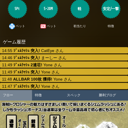
5Pt
5~20M
軽
安定/一撃
初当たり
特徴
ベット
ベット
ゲーム履歴
14:55
ｼﾞｪﾑﾗｯｼｭ 突入!
CatEye さん
14:46
ｼﾞｪﾑﾗｯｼｭ 突入!
まーしー さん
11:49
ｼﾞｪﾑﾗｯｼｭ 2連荘!
Yone さん
11:49
ｼﾞｪﾑﾗｯｼｭ 突入!
Yone さん
11:48
ALLBAR 100枚 獲得!
Yone さん
11:47
ｼﾞｪﾑﾗｯｼｭ 突入!
Yone さん
フロー
特徴
スペック
勝利ブログ