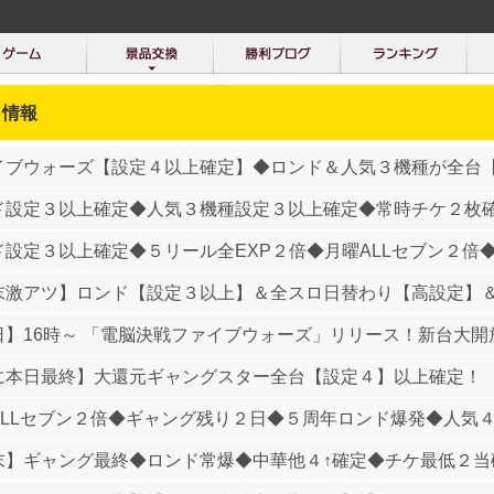
ト情報
イブウォーズ【設定４以上確定】◆ロンド＆人気３機種が全台
ド設定３以上確定◆人気３機種設定３以上確定◆常時チケ２枚
ド設定３以上確定◆５リール全EXP２倍◆月曜ALLセブン２倍
末激アツ】ロンド【設定３以上】＆全スロ日替わり【高設定】＆
日】16時～ 「電脳決戦ファイブウォーズ」リリース！新台大開
に本日最終】大還元ギャングスター全台【設定４】以上確定！
ALLセブン２倍◆ギャング残り２日◆５周年ロンド爆発◆人気
末】ギャング最終◆ロンド常爆◆中華他４↑確定◆チケ最低２当