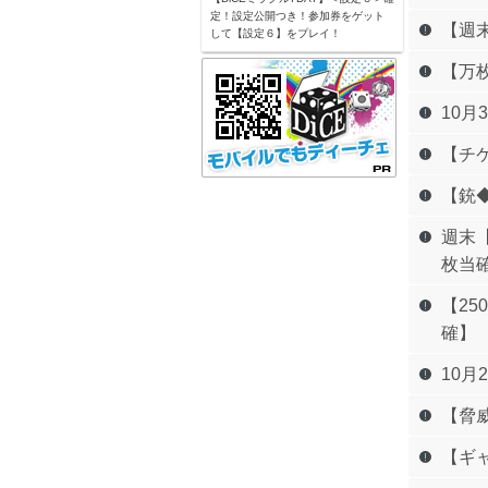
定！設定公開つき！参加券をゲット
【週
して【設定６】をプレイ！
【万
10月
【チ
【銃
週末
枚当
【2
確】
10月
【脅
【ギ