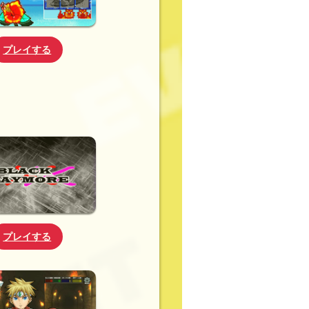
プレイする
プレイする