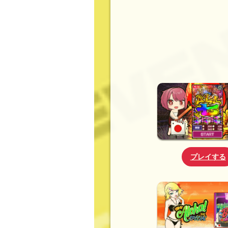
プレイする