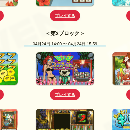
プレイする
＜第2ブロック＞
04月24日 14:00 〜 04月24日 15:59
プレイする