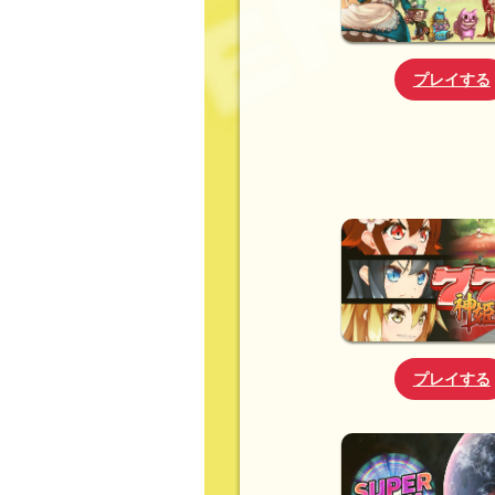
プレイする
プレイする