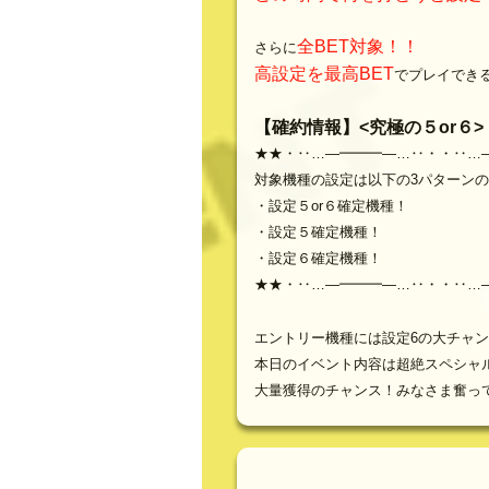
全BET対象！！
さらに
高設定を最高BET
でプレイでき
【確約情報】<究極の５or６>
★★・‥…―━━━―…‥・・‥…
対象機種の設定は以下の3パターン
・設定５or６確定機種！
・設定５確定機種！
・設定６確定機種！
★★・‥…―━━━―…‥・・‥…
エントリー機種には設定6の大チャ
本日のイベント内容は超絶スペシャ
大量獲得のチャンス！みなさま奮っ