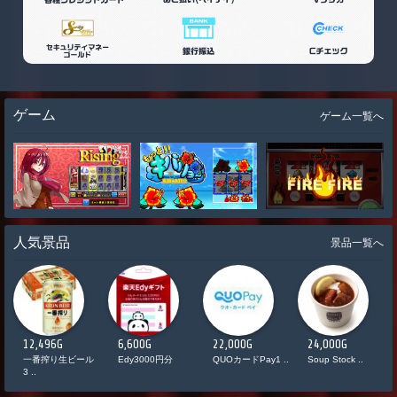
ゲーム
ゲーム一覧へ
人気景品
景品一覧へ
12,496G
6,600G
22,000G
24,000G
ド
一番搾り生ビール
Edy3000円分
QUOカードPay1 ..
Soup Stock ..
3 ..