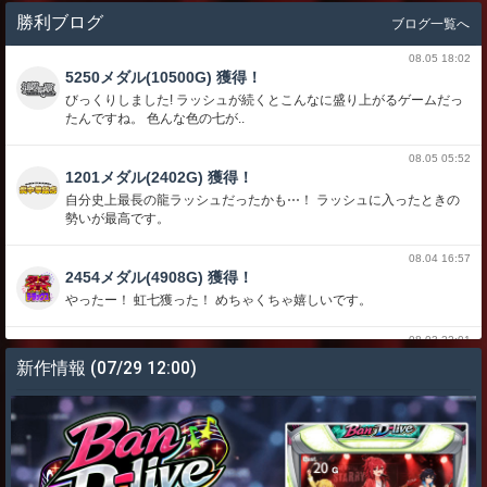
勝利ブログ
ブログ一覧へ
08.05 18:02
5250メダル(10500G) 獲得！
びっくりしました! ラッシュが続くとこんなに盛り上がるゲームだっ
たんですね。 色んな色の七が..
08.05 05:52
1201メダル(2402G) 獲得！
自分史上最長の龍ラッシュだったかも⋯！ ラッシュに入ったときの
勢いが最高です。
08.04 16:57
2454メダル(4908G) 獲得！
やったー！ 虹七獲った！ めちゃくちゃ嬉しいです。
08.03 22:01
5730メダル(11460G) 獲得！
新作情報
(07/29 12:00)
17連荘くらいして永遠に続きそうでした こういうのがあるから深海
伝説大好きです
08.02 06:57
13873メダル(27746G) 獲得！
しーさーがひかったぁ