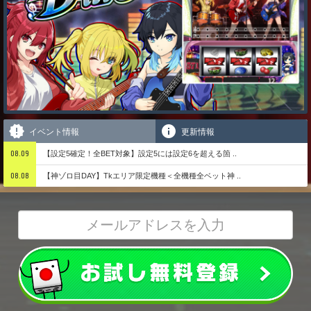
イベント情報
更新情報
08.09
【設定5確定！全BET対象】設定5には設定6を超える箇 ..
08.08
【神ゾロ目DAY】Tkエリア限定機種＜全機種全ベット神 ..