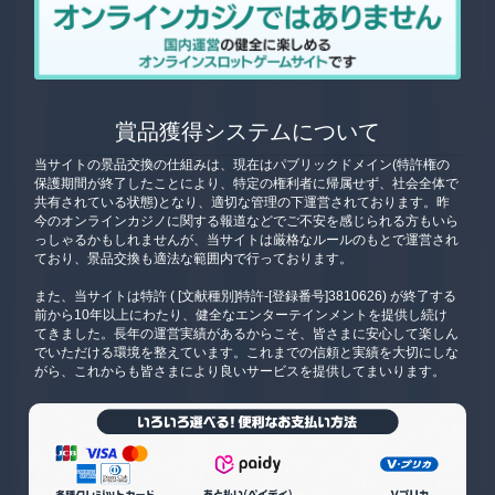
賞品獲得システムについて
当サイトの景品交換の仕組みは、現在はパブリックドメイン(特許権の
保護期間が終了したことにより、特定の権利者に帰属せず、社会全体で
共有されている状態)となり、適切な管理の下運営されております。昨
今のオンラインカジノに関する報道などでご不安を感じられる方もいら
っしゃるかもしれませんが、当サイトは厳格なルールのもとで運営され
ており、景品交換も適法な範囲内で行っております。
また、当サイトは特許 ( [文献種別]特許-[登録番号]3810626) が終了する
前から10年以上にわたり、健全なエンターテインメントを提供し続け
てきました。長年の運営実績があるからこそ、皆さまに安心して楽しん
でいただける環境を整えています。これまでの信頼と実績を大切にしな
がら、これからも皆さまにより良いサービスを提供してまいります。