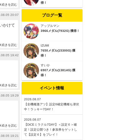
得！
続きを読む
ブログ一覧
.08.05 20:07
追いかけて
アップルマン
3966メダル(7932G) 獲得！
続きを読む
IZUMI
7650メダル(15300G) 獲
.08.05 19:42
得！
すいか
6907メダル(13814G) 獲
得！
続きを読む
イベント情報
.08.05 19:29
2026.08.07
【全機種激アツ】設定6確定機種も潜伏
中！ラッキー7DAY！
2026.08.07
【DiCEミラクル7DAY】＜設定６＞確
続きを読む
定！設定公開つき！参加券をゲットし
て【設定６】をプレイ！
.08.05 19:21