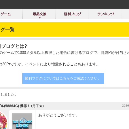
ログ一覧
利ブログとは?
アのゲームで1000メダル以上獲得した場合に書けるブログで、特典Ptが付与さ
は30Ptですが、イベントにより増量されることもあります。
勝利ブログについてはこちらをご確認ください。
当しました。
ル(58864G) 獲得！
(月子★)
2026
ありがとうございます。