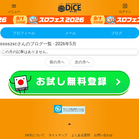
メニュー
ログイン
プロフィール
メール
ブログ
sssszxcさんのブログ一覧 - 2026年5月
この月の記事はありません。
前の月へ
次の月へ
DiCEについて
サイトマップ
よくある質問
お問い合わせ