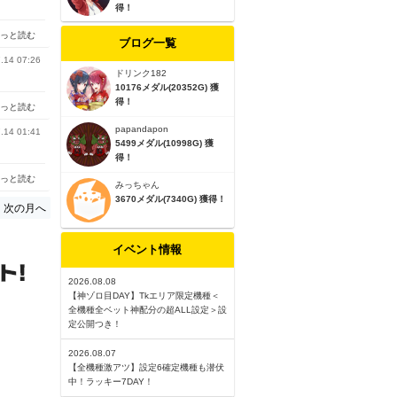
得！
っと読む
ブログ一覧
.14 07:26
ドリンク182
10176メダル(20352G) 獲
得！
っと読む
papandapon
.14 01:41
5499メダル(10998G) 獲
得！
っと読む
みっちゃん
3670メダル(7340G) 獲得！
次の月へ
イベント情報
2026.08.08
【神ゾロ目DAY】Tkエリア限定機種＜
全機種全ベット神配分の超ALL設定＞設
定公開つき！
2026.08.07
【全機種激アツ】設定6確定機種も潜伏
中！ラッキー7DAY！