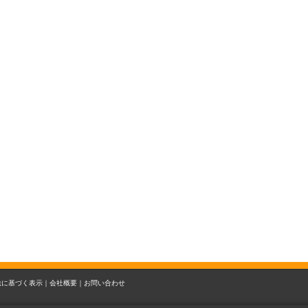
法に基づく表示｜
会社概要｜
お問い合わせ