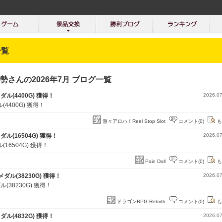
一覧
勢さんの2026年7月 ブログ一覧
メダル(4400G) 獲得！
2026.07
(4400G) 獲得！
遊々アロハ！Reel Stop Slot
コメント(0)
も
メダル(16504G) 獲得！
2026.07
(16504G) 獲得！
Pain Doll
コメント(0)
も
5メダル(38230G) 獲得！
2026.07
ル(38230G) 獲得！
ドラゴンRPG:Rebirth
コメント(0)
も
メダル(4832G) 獲得！
2026.07