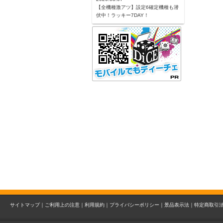
【全機種激アツ】設定6確定機種も潜
伏中！ラッキー7DAY！
サイトマップ｜
ご利用上の注意｜
利用規約｜
プライバシーポリシー｜
景品表示法｜
特定商取引