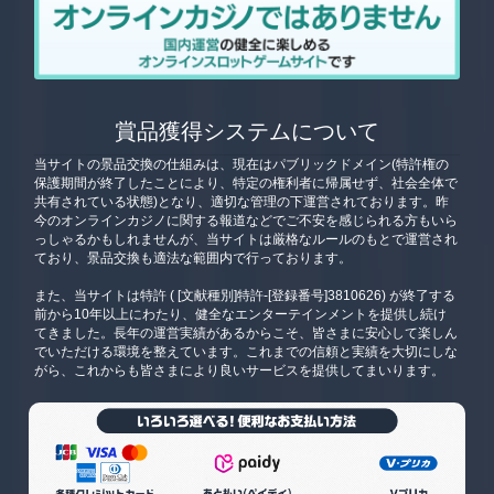
賞品獲得システムについて
当サイトの景品交換の仕組みは、現在はパブリックドメイン(特許権の
保護期間が終了したことにより、特定の権利者に帰属せず、社会全体で
共有されている状態)となり、適切な管理の下運営されております。昨
今のオンラインカジノに関する報道などでご不安を感じられる方もいら
っしゃるかもしれませんが、当サイトは厳格なルールのもとで運営され
ており、景品交換も適法な範囲内で行っております。
また、当サイトは特許 ( [文献種別]特許-[登録番号]3810626) が終了する
前から10年以上にわたり、健全なエンターテインメントを提供し続け
てきました。長年の運営実績があるからこそ、皆さまに安心して楽しん
でいただける環境を整えています。これまでの信頼と実績を大切にしな
がら、これからも皆さまにより良いサービスを提供してまいります。