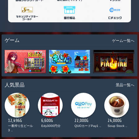
ゲーム
ゲーム一覧へ
人気景品
景品一覧へ
12,496G
6,600G
22,000G
24,000G
ド
一番搾り生ビール
Edy3000円分
QUOカードPay1 ..
Soup Stock ..
3 ..