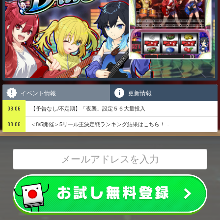
イベント情報
更新情報
08.06
【予告なし/不定期】「夜襲」設定５６大量投入
08.06
＜8/5開催＞5リール王決定戦ランキング結果はこちら！ ..