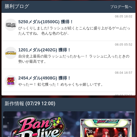
勝利ブログ
ブログ一覧へ
08.05 18:02
5250メダル(10500G) 獲得！
びっくりしました! ラッシュが続くとこんなに盛り上がるゲームだっ
たんですね。 色んな色の七が..
08.05 05:52
1201メダル(2402G) 獲得！
自分史上最長の龍ラッシュだったかも⋯！ ラッシュに入ったときの
勢いが最高です。
08.04 16:57
2454メダル(4908G) 獲得！
やったー！ 虹七獲った！ めちゃくちゃ嬉しいです。
08.03 22:01
5730メダル(11460G) 獲得！
新作情報
(07/29 12:00)
17連荘くらいして永遠に続きそうでした こういうのがあるから深海
伝説大好きです
08.02 06:57
13873メダル(27746G) 獲得！
しーさーがひかったぁ