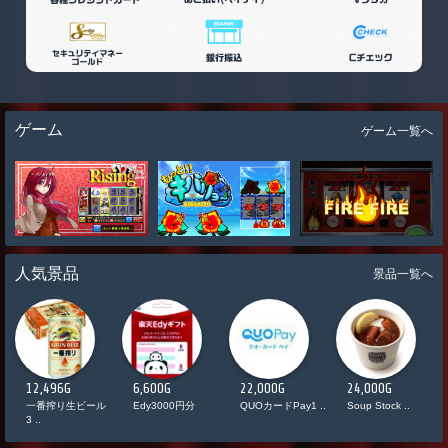
ゲーム
ゲーム一覧へ
人気景品
景品一覧へ
12,496G
6,600G
22,000G
24,000G
ド
一番搾り生ビール
Edy3000円分
QUOカードPay1 ..
Soup Stock ..
3 ..