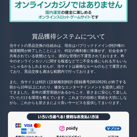
賞品獲得システムについて
当サイトの景品交換の仕組みは、現在はパブリックドメイン(特許権の
保護期間が終了したことにより、特定の権利者に帰属せず、社会全体で
共有されている状態)となり、適切な管理の下運営されております。昨
今のオンラインカジノに関する報道などでご不安を感じられる方もいら
っしゃるかもしれませんが、当サイトは厳格なルールのもとで運営され
ており、景品交換も適法な範囲内で行っております。
また、当サイトは特許 ( [文献種別]特許-[登録番号]3810626) が終了する
前から10年以上にわたり、健全なエンターテインメントを提供し続け
てきました。長年の運営実績があるからこそ、皆さまに安心して楽しん
でいただける環境を整えています。これまでの信頼と実績を大切にしな
がら、これからも皆さまにより良いサービスを提供してまいります。