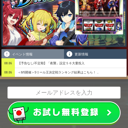
イベント情報
更新情報
08.06
【予告なし/不定期】「夜襲」設定５６大量投入
08.06
＜8/5開催＞5リール王決定戦ランキング結果はこちら！ ..