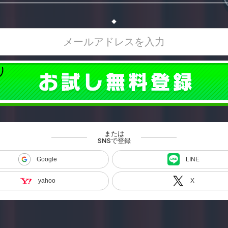
◆
または
SNSで登録
Google
LINE
yahoo
X