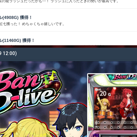
長の龍ラッシュだったかも⋯！ ラッシュに入ったときの勢いが最高です。
ル(4908G) 獲得！
 虹七獲った！ めちゃくちゃ嬉しいです。
ル(11460G) 獲得！
らいして永遠に続きそうでした こういうのがあるから深海伝説大好きです
9 12:00)
ダル(27746G) 獲得！
ひかったぁ