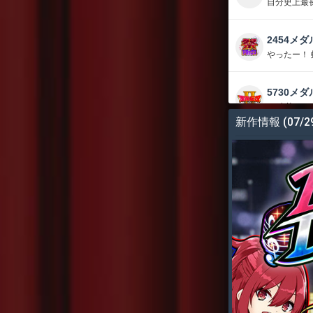
自分史上最
2454メダ
やったー！
5730メダ
17連荘く
新作情報
(07/2
13873メ
しーさーが