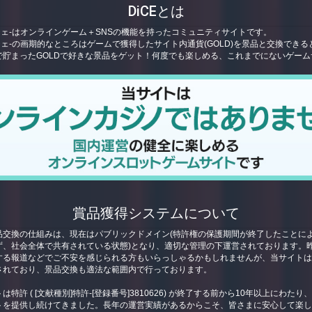
DiCEとは
ーチェ-はオンラインゲーム＋SNSの機能を持ったコミュニティサイトです。
ーチェ-の画期的なところはゲームで獲得したサイト内通貨(GOLD)を景品と交換できる
で貯まったGOLDで好きな景品をゲット！何度でも楽しめる、これまでにないゲーム
賞品獲得システムについて
品交換の仕組みは、現在はパブリックドメイン(特許権の保護期間が終了したことに
ず、社会全体で共有されている状態)となり、適切な管理の下運営されております。
する報道などでご不安を感じられる方もいらっしゃるかもしれませんが、当サイト
されており、景品交換も適法な範囲内で行っております。
特許 ( [文献種別]特許-[登録番号]3810626) が終了する前から10年以上にわた
トを提供し続けてきました。長年の運営実績があるからこそ、皆さまに安心して楽