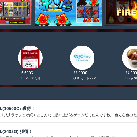
6,600G
22,000G
24,00
Edy3000円分
QUOカードPay1 ..
Soup St
ル(10500G) 獲得！
ました! ラッシュが続くとこんなに盛り上がるゲームだったんですね。 色んな色の七が
ル(2402G) 獲得！