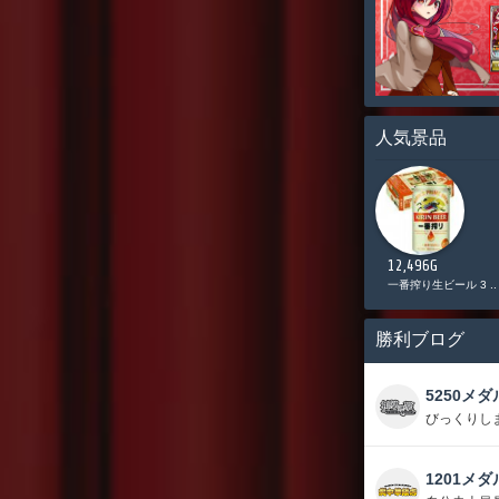
人気景品
11,000G
10,085G
12,496G
Vプリカ 5,000円分
日清 カップヌードル ..
一番搾り生ビール 3 ..
勝利ブログ
5250メダ
びっくりし
1201メダ