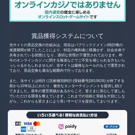
賞品獲得システムについて
当サイトの景品交換の仕組みは、現在はパブリックドメイン(特許権の
保護期間が終了したことにより、特定の権利者に帰属せず、社会全体で
共有されている状態)となり、適切な管理の下運営されております。昨
今のオンラインカジノに関する報道などでご不安を感じられる方もいら
っしゃるかもしれませんが、当サイトは厳格なルールのもとで運営され
ており、景品交換も適法な範囲内で行っております。
また、当サイトは特許 ( [文献種別]特許-[登録番号]3810626) が終了する
前から10年以上にわたり、健全なエンターテインメントを提供し続け
てきました。長年の運営実績があるからこそ、皆さまに安心して楽しん
でいただける環境を整えています。これまでの信頼と実績を大切にしな
がら、これからも皆さまにより良いサービスを提供してまいります。