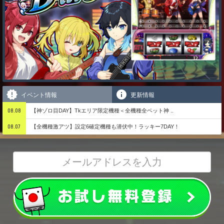
イベント情報
更新情報
08.08
【神ゾロ目DAY】Tkエリア限定機種＜全機種全ベット神 ..
08.07
【全機種激アツ】設定6確定機種も潜伏中！ラッキー7DAY！