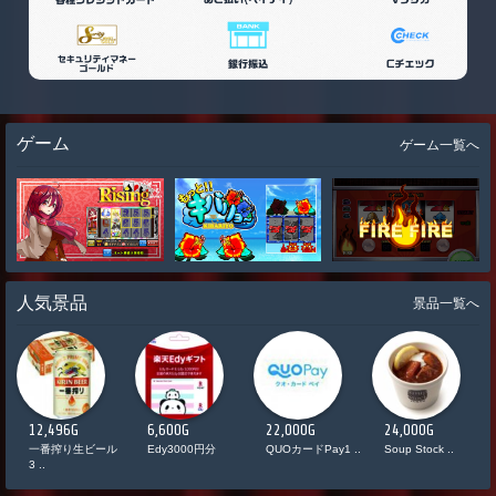
ゲーム
ゲーム一覧へ
人気景品
景品一覧へ
12,496G
6,600G
22,000G
24,000G
ド
一番搾り生ビール
Edy3000円分
QUOカードPay1 ..
Soup Stock ..
3 ..