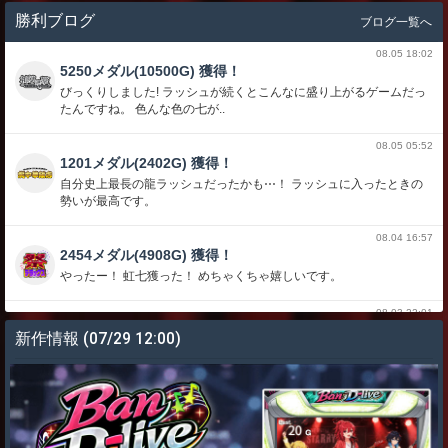
勝利ブログ
ブログ一覧へ
08.05 18:02
5250メダル(10500G) 獲得！
びっくりしました! ラッシュが続くとこんなに盛り上がるゲームだっ
たんですね。 色んな色の七が..
08.05 05:52
1201メダル(2402G) 獲得！
自分史上最長の龍ラッシュだったかも⋯！ ラッシュに入ったときの
勢いが最高です。
08.04 16:57
2454メダル(4908G) 獲得！
やったー！ 虹七獲った！ めちゃくちゃ嬉しいです。
08.03 22:01
5730メダル(11460G) 獲得！
新作情報
(07/29 12:00)
17連荘くらいして永遠に続きそうでした こういうのがあるから深海
伝説大好きです
08.02 06:57
13873メダル(27746G) 獲得！
しーさーがひかったぁ