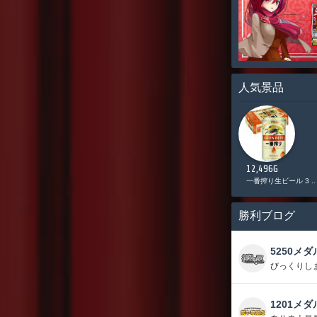
人気景品
11,000G
10,085G
12,496G
Vプリカ 5,000円分
日清 カップヌードル ..
一番搾り生ビール 3 ..
勝利ブログ
5250メダ
びっくりし
1201メダ