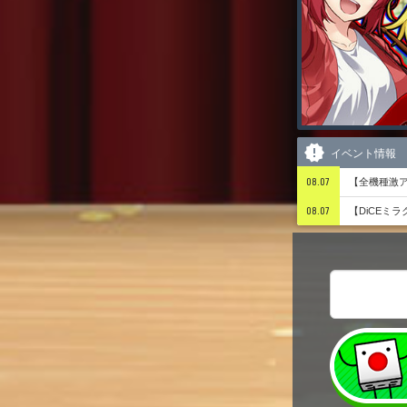
イベント情報
08.07
【全機種激ア
08.07
【DiCEミ