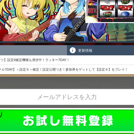
更新情報
ツ】設定6確定機種も潜伏中！ラッキー7DAY！
ラクル7DAY】＜設定６＞確定！設定公開つき！参加券をゲットして【設定６】をプレイ！