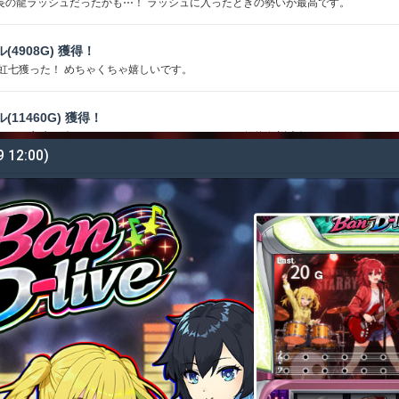
長の龍ラッシュだったかも⋯！ ラッシュに入ったときの勢いが最高です。
ル(4908G) 獲得！
 虹七獲った！ めちゃくちゃ嬉しいです。
ル(11460G) 獲得！
らいして永遠に続きそうでした こういうのがあるから深海伝説大好きです
9 12:00)
ダル(27746G) 獲得！
ひかったぁ