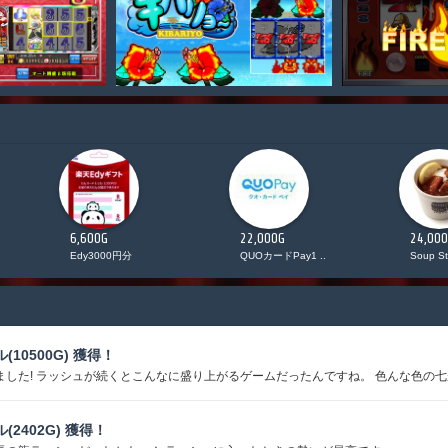
6,600G
22,000G
24,00
Edy3000円分
QUOカードPay1 ..
Soup St
ル(10500G) 獲得！
ました! ラッシュが続くとこんなに盛り上がるゲームだったんですね。 色んな色の七が
ル(2402G) 獲得！