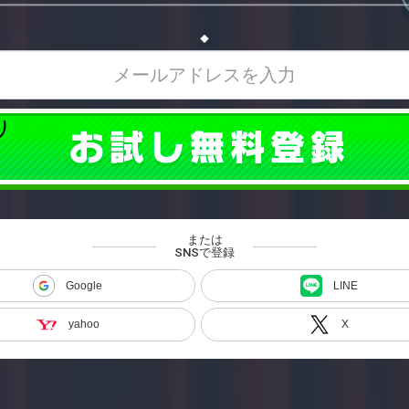
◆
または
SNSで登録
Google
LINE
yahoo
X