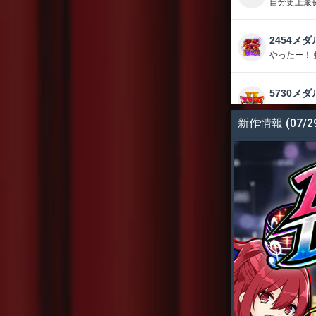
自分史上最
2454メダ
やったー！
5730メダ
17連荘く
新作情報
(07/2
13873メ
しーさーが