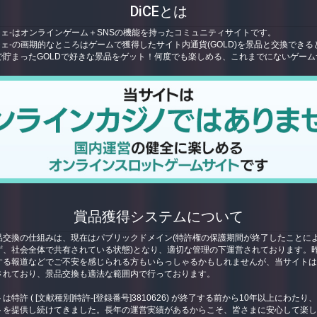
DiCEとは
ーチェ-はオンラインゲーム＋SNSの機能を持ったコミュニティサイトです。
ーチェ-の画期的なところはゲームで獲得したサイト内通貨(GOLD)を景品と交換できる
で貯まったGOLDで好きな景品をゲット！何度でも楽しめる、これまでにないゲーム
賞品獲得システムについて
品交換の仕組みは、現在はパブリックドメイン(特許権の保護期間が終了したことに
ず、社会全体で共有されている状態)となり、適切な管理の下運営されております。
する報道などでご不安を感じられる方もいらっしゃるかもしれませんが、当サイト
されており、景品交換も適法な範囲内で行っております。
特許 ( [文献種別]特許-[登録番号]3810626) が終了する前から10年以上にわた
トを提供し続けてきました。長年の運営実績があるからこそ、皆さまに安心して楽